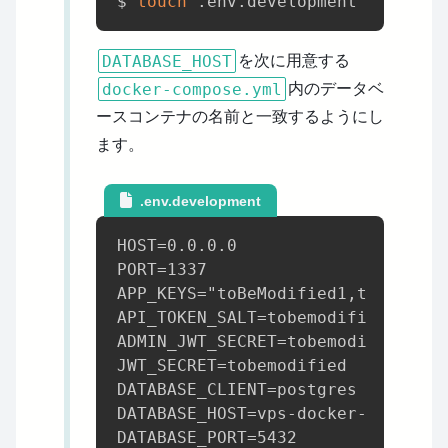
$ 
touch
DATABASE_HOST
を次に用意する
docker-compose.yml
内のデータベ
ースコンテナの名前と一致するようにし
ます。
.env.development
HOST=0.0.0.0

PORT=1337

APP_KEYS="toBeModified1,toBeModif
API_TOKEN_SALT=tobemodified

ADMIN_JWT_SECRET=tobemodified

JWT_SECRET=tobemodified

DATABASE_CLIENT=postgres

DATABASE_HOST=vps-docker-strapi-d
DATABASE_PORT=5432
