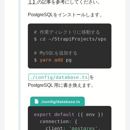
１】
の記事を参考にしてください。
PostgreSQLをインストールします。
# 作業ディレクトリに移動する
$ 
cd
 ~/StrapiProjects/vps-docker-
# MySQLを追加する
$ 
yarn
add
./config/database.ts
を
PostgreSQL 用に書き換えます。
./config/database.ts
export
default
(
{
 env 
}
)
=>
(
{
  connection
:
{
    client
:
'postgres'
,