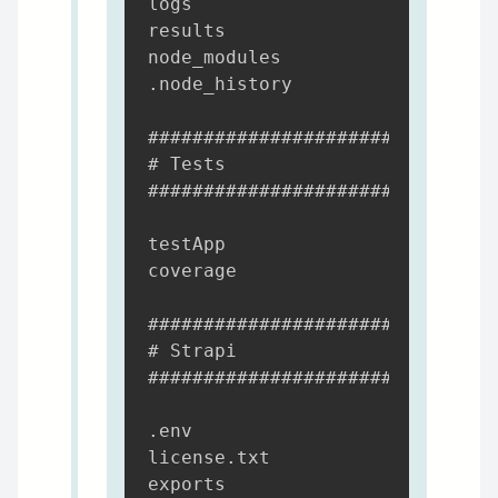
logs

results

node_modules

.node_history

############################

# Tests

############################

testApp

coverage

############################

# Strapi

############################

.env

license.txt

exports
