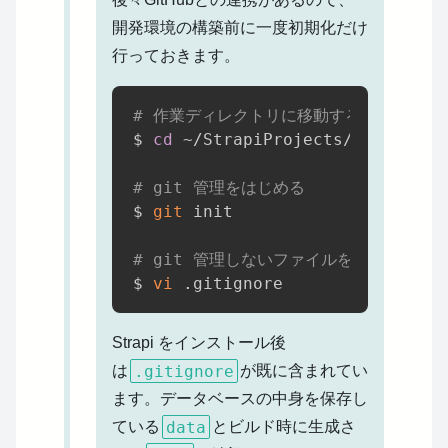
開発環境の構築前に一度初期化だけ
行っておきます。
# 作業ディレクトリに移動する
$ 
cd
 ~/StrapiProjects/vps-docker
# git 管理をはじめる
$ 
git
 init

# git 管理しないファイルを設定する
$ 
vi
Strapi をインストール後
.gitignore
は
が既に含まれてい
ます。データベースの中身を保存し
data
ている
とビルド時に生成さ