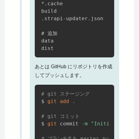
*.cache

build

.strapi-updater.json

# 追加

data

あとは GitHub にリポジトリを作成
してプッシュします。
# git ステージング
$ 
git
add
.
# git コミット
$ 
git
 commit 
-m
"Initial commit
# ブランチ名を master から main に