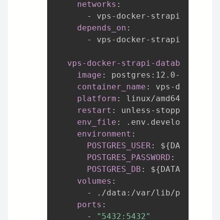
networks
:
-
 vps
-
docker
-
strapi
-
networks
depends_on
:
-
 vps
-
docker
-
strapi
-
database
vps-docker-strapi-database
:
image
:
 postgres
:
12.0
-
alpine

container_name
:
 vps
-
docker
-
st
platform
:
 linux/amd64

restart
:
 unless
-
stopped

env_file
:
 .env.development

environment
:
POSTGRES_USER
:
 $
{
DATABASE_U
POSTGRES_PASSWORD
:
 $
{
DATABA
POSTGRES_DB
:
 $
{
DATABASE_NAM
volumes
:
-
 ./data
:
/var/lib/postgresq
ports
:
-
"5432:5432"