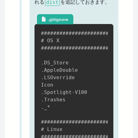
dist
れる
を追記しておきます。
.gitignore
############################

# OS X

############################

.DS_Store

.AppleDouble

.LSOverride

Icon

.Spotlight-V100

.Trashes

._*

############################

# Linux

############################
