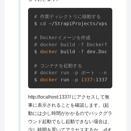
# 作業ディレクトリに移動する
$ 
cd
 ~/StrapiProjects/vps-docker-
# Dockerイメージを作成
# docker build -f Dockerfil
$ 
docker
 build 
-f
 dev.Dockerfile 
# コンテナを起動する
# docker run -p ポート --nam
$ 
docker
 run 
-p
1337
:1337 
--name
http://localhost:1337/ にアクセスして無
事に表示されることを確認します。(起
動には少し時間がかかるのでバックグラ
ウンド起動でもし起動できない場合は、
少し時間を置いてアクセスするか、-dオ