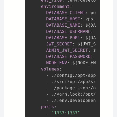
env_file
:
 .env.development

environment
:
DATABASE_CLIENT
:
 postgres

DATABASE_HOST
:
 vps
-
docker
-
s
DATABASE_NAME
:
 $
{
DATABASE_N
DATABASE_USERNAME
:
 $
{
DATABA
DATABASE_PORT
:
 $
{
DATABASE_P
JWT_SECRET
:
 $
{
JWT_SECRET
}
ADMIN_JWT_SECRET
:
 $
{
ADMIN_J
DATABASE_PASSWORD
:
 $
{
DATABA
NODE_ENV
:
 $
{
NODE_ENV
}
volumes
:
-
 ./config
:
/opt/app/config

-
 ./src
:
/opt/app/src

-
 ./package.json
:
/opt/packa
-
 ./yarn.lock
:
/opt/yarn.lock
-
 ./.env.development
:
/opt/a
ports
:
-
"1337:1337"