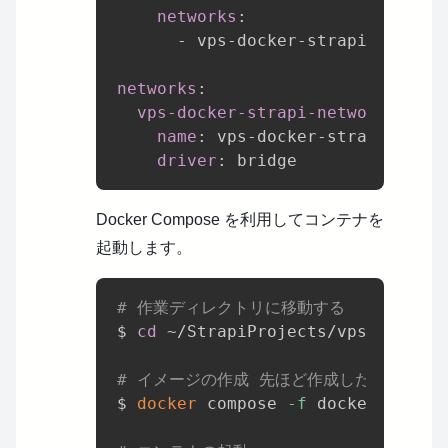
networks
:
-
 vps
-
docker
-
strapi
-
networks
networks
:
vps-docker-strapi-networks
:
name
:
 vps
-
docker
-
strapi
-
netwo
driver
:
Docker Compose を利用してコンテナを
起動します。
# 作業ディレクトリに移動する
$ 
cd
 ~/StrapiProjects/vps-docker-
# イメージの作成 先ほど作成した .env.de
$ 
docker
 compose 
-f
 docker-compos