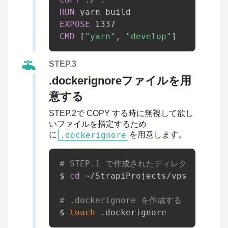
RUN
 yarn build
EXPOSE
 1337
CMD
 [
"yarn"
, 
"develop"
]
STEP.3
.dockerignoreファイルを用
意する
STEP.2で COPY する時に無視して欲し
いファイルを指定するため
.dockerignore
に
を用意します。
# STEP.1 で作成されたディレクトリに移
$ 
cd
 ~/StrapiProjects/vps-docker-
# .dockerignore を作成する
$ 
touch