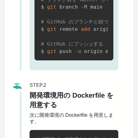
$ 
git
 branch 
-M
 main

# GitHub のブランチと紐づける
$ 
git
 remote 
add
 origin git@git
# GitHub にプッシュする
$ 
git
 push 
-u
STEP.2
開発環境用の Dockerfile を
用意する
次に開発環境の Dockerfile を用意しま
す。