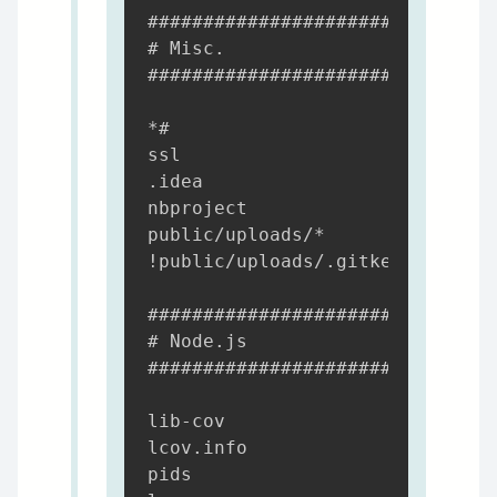
############################

# Misc.

############################

*#

ssl

.idea

nbproject

public/uploads/*

!public/uploads/.gitkeep

############################

# Node.js

############################

lib-cov

lcov.info

pids
