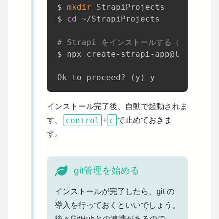
$ 
mkdir
 StrapiProjects

$ 
cd
 ~/StrapiProjects

# Strapi をインストールする（TypeSc
$ npx create-strapi-app@latest vp
Ok to proceed? 
(
y
)
インストール完了後、自動で起動されま
control
c
す。
+
で止めておきま
す。
git管理を始める
インストールが完了したら、git の
導入を行っておくといいでしょう。
後々GitHubとの連携があるので、