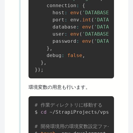
    connection
:
{
      host
:
env
(
'DATABASE_HOST'
,
      port
:
 env
.
int
(
'DATABASE_POR
      database
:
env
(
'DATABASE_NAM
      user
:
env
(
'DATABASE_USERNAM
      password
:
env
(
'DATABASE_PAS
}
,
    debug
:
false
,
}
,
}
)
;
環境変数の用意も行います。
# 作業ディレクトリに移動する
$ 
cd
 ~/StrapiProjects/vps-docker-
# 開発環境用の環境変数設定ファイルを用意