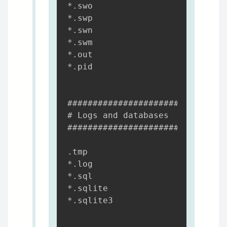
*.swo

*.swp

*.swn

*.swm

*.out

*.pid

############################

# Logs and databases

############################

.tmp

*.log

*.sql

*.sqlite

*.sqlite3
