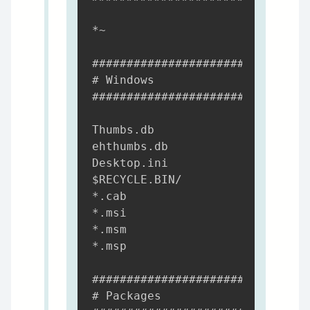
*~

############################

# Windows

############################

Thumbs.db

ehthumbs.db

Desktop.ini

$RECYCLE.BIN/

*.cab

*.msi

*.msm

*.msp

############################

# Packages
