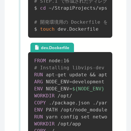
# STEP.1 で作成されたディレクトリに移
$ 
cd
 ~/StrapiProjects/vps-docker-
# 開発環境用の Dockerfile を作成する
$ 
touch
dev.Dockerfile
FROM
 node:16
# Installing libvips-dev for shar
RUN
 apt-get update && apt-get ins
ARG
 NODE_ENV=development
ENV
 NODE_ENV=
${NODE_ENV}
WORKDIR
 /opt/
COPY
 ./package.json ./yarn.lock .
ENV
 PATH /opt/node_modules/.bin:
$
RUN
 yarn config set network-timeo
WORKDIR
 /opt/app
COPY
 ./ .