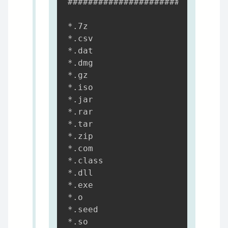
############################

*.7z

*.csv

*.dat

*.dmg

*.gz

*.iso

*.jar

*.rar

*.tar

*.zip

*.com

*.class

*.dll

*.exe

*.o

*.seed

*.so
