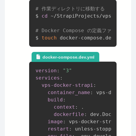
# 作業ディレクトリに移動する
$ 
cd
 ~/StrapiProjects/vps-docker-
# Docker Compose の定義ファイルを作成
$ 
touch
docker-compose.dev.yml
version
:
"3"
services
:
vps-docker-strapi
:
container_name
:
 vps
-
docker
-
st
build
:
context
:
 .

dockerfile
:
 dev.Dockerfile

image
:
 vps
-
docker
-
strapi
:
late
restart
:
 unless
-
stopped
