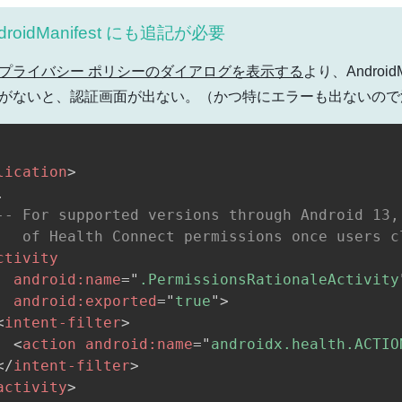
droidManifest にも追記が必要
プライバシー ポリシーのダイアログを表示する
より、Androi
がないと、認証画面が出ない。（かつ特にエラーも出ないので
lication
>


-- For supported versions through Android 13,
   of Health Connect permissions once users c
ctivity
android:
name
=
"
.PermissionsRationaleActivity
android:
exported
=
"
true
"
>
<
intent-filter
>
<
action
android:
name
=
"
androidx.health.ACTIO
</
intent-filter
>
activity
>