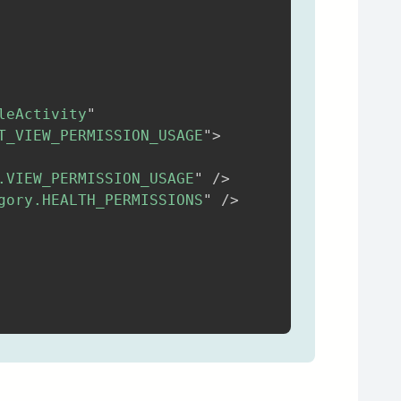
leActivity
"
T_VIEW_PERMISSION_USAGE
"
>
.VIEW_PERMISSION_USAGE
"
/>
gory.HEALTH_PERMISSIONS
"
/>