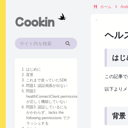
ホーム
Andr
Cookin
ヘルス
はじ
1. はじめに
2. 背景
この記事で
3. これまで使っていたSDK
4. 問題1: 認証画面が出ない
以下よりメ
5. 問題2:
healthConnectClient.permissionController.getGrantedPermissi
が正しく機能していない
6. 問題3: 認証しているにも
かかわらず、lacks the
背景
following permissions でク
ラッシュする