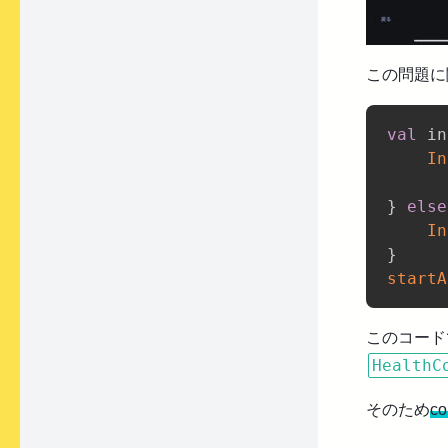
この問題に関し
val
 in
In
}
else
In
}
startA
このコード
HealthC
そのため
c