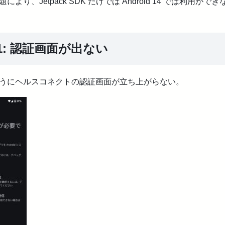
により、Jetpack SDK だけでは Android 14 では利用がで
1: 認証画面が出ない
うにヘルスコネクトの認証画面が立ち上がらない。