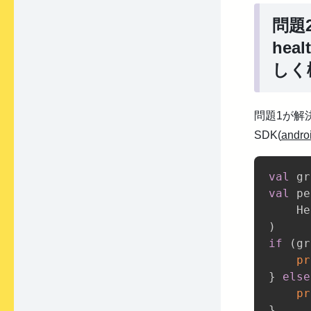
問題2
heal
しく
問題1が解
SDK(
androi
val
 gr
val
 pe
    He
)
if
(
gr
pr
}
else
pr
}