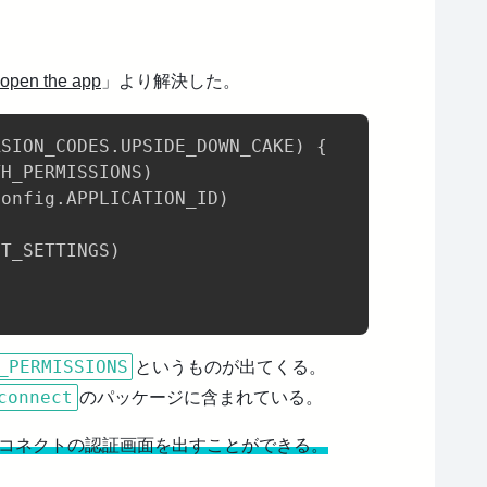
 open the app
」より解決した。
RSION_CODES
.
UPSIDE_DOWN_CAKE
)
{
TH_PERMISSIONS
)
Config
.
APPLICATION_ID
)
CT_SETTINGS
)
_PERMISSIONS
というものが出てくる。
connect
のパッケージに含まれている。
4でヘルスコネクトの認証画面を出すことができる。