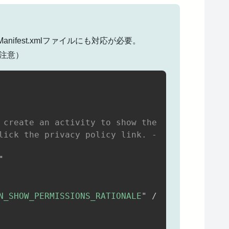
dManifest.xmlファイルにも対応が必要。
注意）
 create an activity to show the rationale

lick the privacy policy link. -->
"
N_SHOW_PERMISSIONS_RATIONALE
"
/>