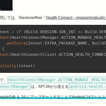
ては、Stackoverflow「
Health Connect – programmatically
tent 
=
if
(
Build
.
VERSION
.
SDK_INT 
>=
 Build
.
VE
tent
(
HealthConnectManager
.
ACTION_MANAGE_HEAL
.
putExtra
(
Intent
.
EXTRA_PACKAGE_NAME
,
 Build
{
tent
(
HealthConnectClient
.
ACTION_HEALTH_CONNE
ctivity
(
intent
)
HealthConnectManager.ACTION_MANAGE_HEALTH
で、
onnectManager
android.health.
は、API 34から使える
ompileSdk を 34 にアップデートすることでAndroid 1