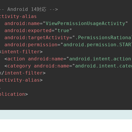
-- Android 14対応 -->
ctivity-alias
android:
name
=
"
ViewPermissionUsageActivity
"
android:
exported
=
"
true
"
android:
targetActivity
=
"
.PermissionsRationa
android:
permission
=
"
android.permission.STAR
<
intent-filter
>
<
action
android:
name
=
"
android.intent.action
<
category
android:
name
=
"
android.intent.cate
</
intent-filter
>
activity-alias
>
plication
>