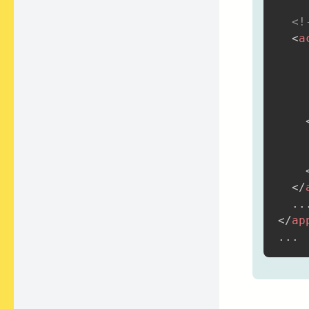
<!
<
a
</
</
ap