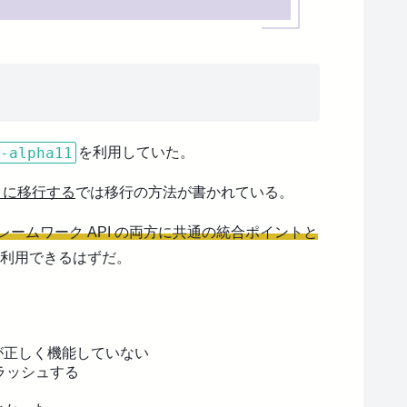
-alpha11
を利用していた。
ク）に移行する
では移行の方法が書かれている。
ト フレームワーク API の両方に共通の統合ポイントと
Kで利用できるはずだ。
ssions()が正しく機能していない
 でクラッシュする