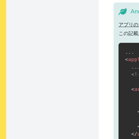
An
アプリの
この記載
<
app
  ...
<!
    
<
a
</